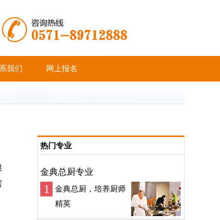
系我们
网上报名
热门专业
很
金典总厨专业
需
1
金典总厨，培养厨师
精英