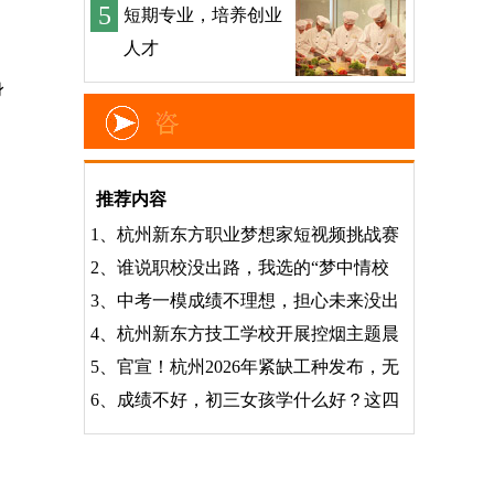
5
短期专业，培养创业
人才
身
，
推荐内容
1、
杭州新东方职业梦想家短视频挑战赛
2、
谁说职校没出路，我选的“梦中情校
3、
中考一模成绩不理想，担心未来没出
4、
杭州新东方技工学校开展控烟主题晨
5、
官宣！杭州2026年紧缺工种发布，无
6、
成绩不好，初三女孩学什么好？这四