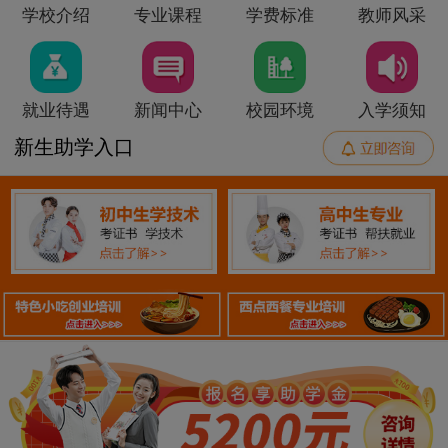
学校介绍
专业课程
学费标准
教师风采
就业待遇
新闻中心
校园环境
入学须知
新生助学入口
140
2
金典总厨
技能+职业证书
140
3
金领大厨
技能+职业证书
120
5
厨王全科
技能+职业证书