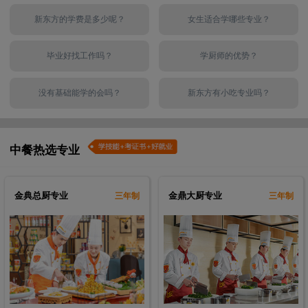
120
5
厨王全科
技能+职业证书
新东方的学费是多少呢？
女生适合学哪些专业？
112
3
时尚西点
技能+职业证书
96
5
西点西餐全科
技能+职业证书
毕业好找工作吗？
学厨师的优势？
112
5
西餐主厨
技能+职业证书
没有基础能学的会吗？
新东方有小吃专业吗？
80
3
电子商务专业
技能+职业证书
140
2
金典总厨
技能+职业证书
140
3
金领大厨
技能+职业证书
中餐热选专业
120
5
厨王全科
技能+职业证书
112
3
时尚西点
技能+职业证书
金典总厨专业
金鼎大厨专业
三年制
三年制
96
5
西点西餐全科
技能+职业证书
112
5
西餐主厨
技能+职业证书
80
3
电子商务专业
技能+职业证书