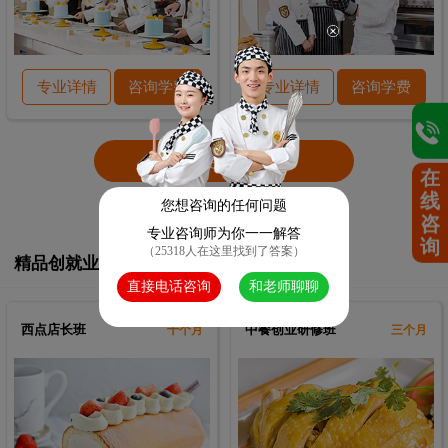
专业详情
咨询学费
专业详情
咨询学费
查看更多课程
在
线
您想咨询的任何问题
咨
专业咨询师为你一一解答
询
（25318人在这里找到了答案）
精品创就业课程
直接电话咨询
和老师聊聊
西点店长班
中餐创业研修班
十个月
三个月