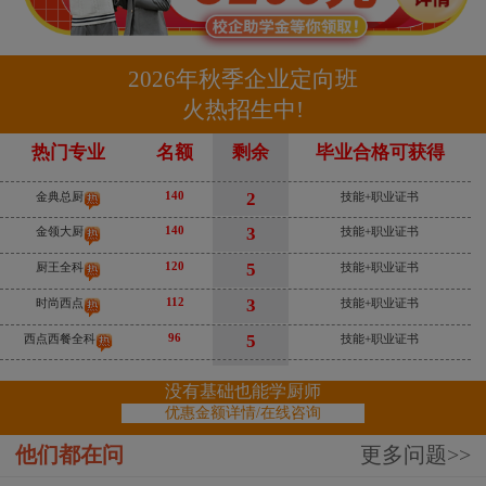
112
3
时尚西点
技能+职业证书
96
5
西点西餐全科
技能+职业证书
2026年秋季企业定向班
火热招生中!
112
5
西餐主厨
技能+职业证书
80
3
电子商务专业
技能+职业证书
热门专业
名额
剩余
毕业合格可获得
140
2
金典总厨
技能+职业证书
140
3
金领大厨
技能+职业证书
120
5
厨王全科
技能+职业证书
112
3
时尚西点
技能+职业证书
96
5
西点西餐全科
技能+职业证书
112
5
西餐主厨
技能+职业证书
没有基础也能学厨师
80
3
电子商务专业
技能+职业证书
优惠金额详情/在线咨询
140
2
金典总厨
技能+职业证书
他们都在问
更多问题>>
140
3
金领大厨
技能+职业证书